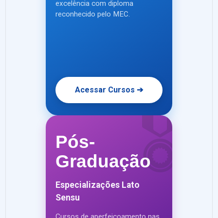
excelência com diploma
reconhecido pelo MEC.
Acessar Cursos ➔
🎖️
Pós-
Graduação
Especializações Lato
Sensu
Cursos de aperfeiçoamento nas