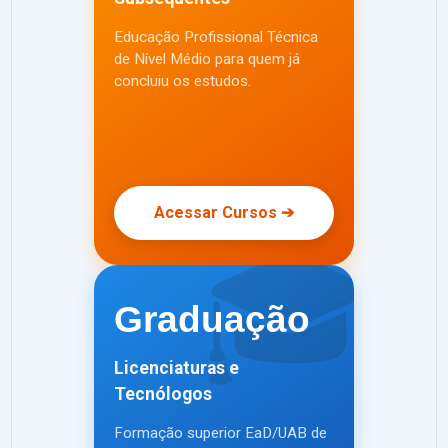
Educação Profissional Técnica
de Nível Médio para quem já
concluiu os estudos.
Acessar Cursos ➔
🎓
Graduação
Licenciaturas e
Tecnólogos
Formação superior EaD/UAB de