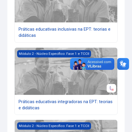
Práticas educativas inclusivas na EPT: teorias e
didáticas
Práticas educativas integradoras na EPT: teorias e didática
Módulo 2 - Núcleo Específico: Fase 1 e TCCII
Práticas educativas integradoras na EPT: teorias
e didáticas
A docência na EPT: Contingências históricas e práticas ins
Módulo 2 - Núcleo Específico: Fase 1 e TCCII